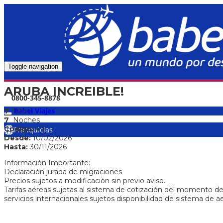
Toggle navigation
ARUBA INCREIBLE!
0800-345-8878
Babel Viajes
7
Días
7
Noches
Código:
49
Franquicias
Desde:
10/02/2026
Hasta:
30/11/2026
Información Importante:
Declaración jurada de migraciones
Precios sujetos a modificación sin previo aviso.
Tarifas aéreas sujetas al sistema de cotización del momento de
servicios internacionales sujetos disponibilidad de sistema de ae