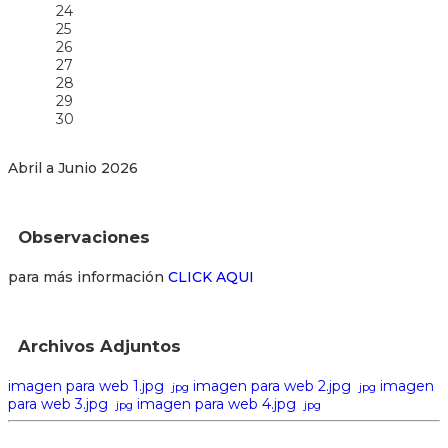
24
25
26
27
28
29
30
Abril a Junio 2026
Observaciones
para más información
CLICK AQUI
Archivos Adjuntos
imagen para web 1.jpg
imagen para web 2.jpg
imagen
jpg
jpg
para web 3.jpg
imagen para web 4.jpg
jpg
jpg