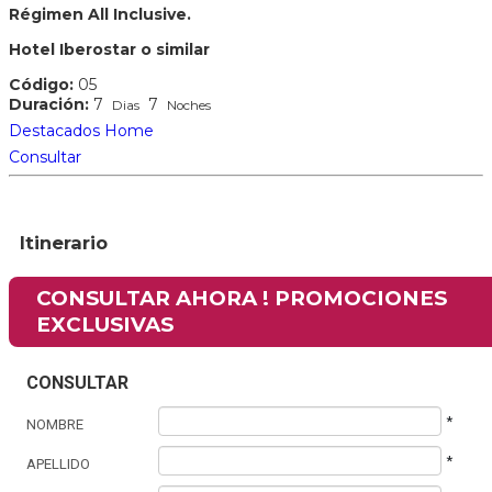
Régimen All Inclusive.
Hotel Iberostar o similar
Código:
05
Duración:
7
7
Dias
Noches
Destacados Home
Consultar
Itinerario
CONSULTAR AHORA ! PROMOCIONES
EXCLUSIVAS